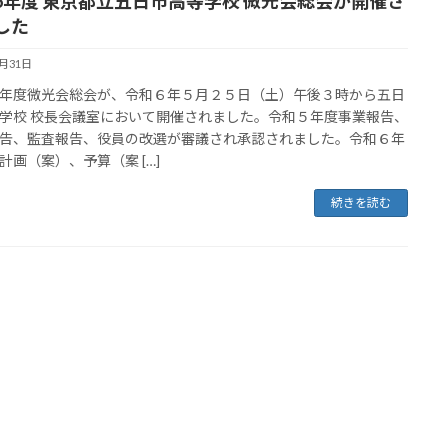
6年度 東京都立五日市高等学校 微光会総会が開催さ
した
5月31日
年度微光会総会が、令和６年５月２５日（土）午後３時から五日
学校 校長会議室において開催されました。令和５年度事業報告、
告、監査報告、役員の改選が審議され承認されました。令和６年
計画（案）、予算（案 […]
続きを読む