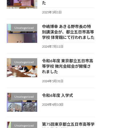
た
2025年3月1日
中嶋博幸 あきる野市長の特
Uncategorized
別講演会が、都立五日市高等
学校 体育館にて行われました
2024年7月11日
令和6年度 東京都立五日市高
Uncategorized
等学校 微光会総会が開催さ
れました
2024年5月31日
令和6年度 入学式
Uncategorized
2024年4月10日
第75回東京都立五日市高等学
Uncategorized