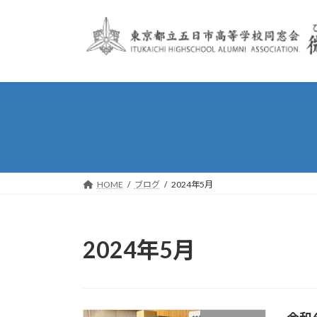
コ
ナ
ン
ビ
テ
ゲ
ン
ー
ツ
シ
へ
ョ
ス
ン
キ
に
ッ
移
プ
動
HOME
ブログ
2024年5月
2024年5月